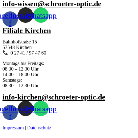
info-wissen@schroeter-optic.de
acebook-
Instagram
Whatsapp
f
Filiale Kirchen
Bahnhofstraße 15
57548 Kirchen
0 27 41 / 97 47 60
Montags bis Freitags:
08:30 – 12:30 Uhr
14:00 – 18:00 Uhr
Samstags:
08:30 – 12:30 Uhr
info-kirchen@schroeter-optic.de
acebook-
Instagram
Whatsapp
f
Impressum
|
Datenschutz